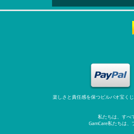
楽しさと責任感を保つビルバオ宝くじ
私たちは、すべ
GamCare私たち