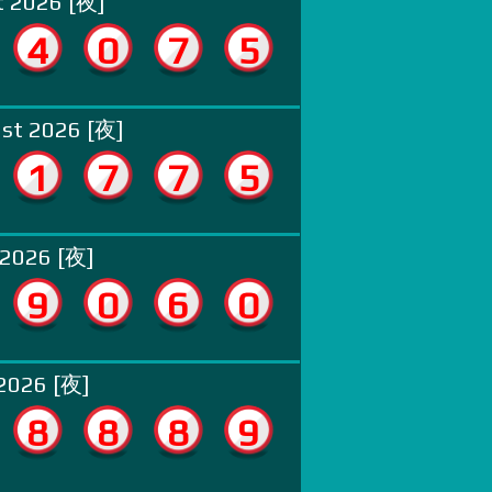
t 2026
[夜]
4
0
7
5
ust 2026
[夜]
1
7
7
5
 2026
[夜]
9
0
6
0
 2026
[夜]
8
8
8
9