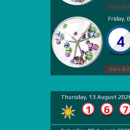
詳細を表
Friday,
4
詳細を表
Thursday, 13 August 202
1
6
7