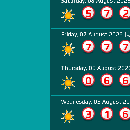
Saturday, 08 August 202
5
7
2
Friday, 07 August 2026
[
7
7
7
Thursday, 06 August 202
0
6
6
Wednesday, 05 August 2
3
1
6